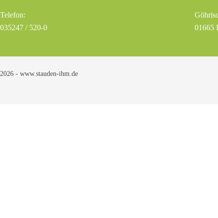
Telefon:
Göhrisc
035247 / 520-0
01665 
2026 - www.stauden-ihm.de