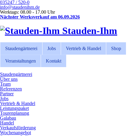
035247 / 520-0
info@staudenihm.de
Werktags: 08.00 - 17.00 Uhr
Nächster Werksverkauf am 06.09.2026
Stauden-Ihm
Staudengärtnerei
Jobs
Vertrieb & Handel
Shop
Veranstaltungen
Kontakt
Staudengärtnerei
Über uns
Team
Referenzen
Partner
Jobs
Vertrieb & Handel
Leistungspaket
Tourenplanung
Galabau
Handel
Verkaufsförderung
Wochenangebot