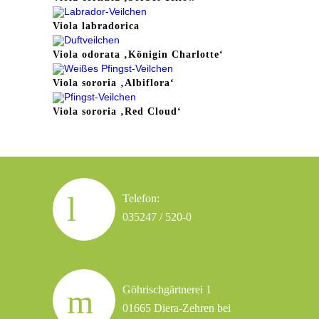
Viola labradorica
Viola odorata ‚Königin Charlotte‘
Viola sororia ‚Albiflora‘
Viola sororia ‚Red Cloud‘
Telefon:
035247 / 520-0
Göhrischgärtnerei 1
01665 Diera-Zehren bei