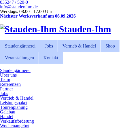
035247 / 520-0
info@staudenihm.de
Werktags: 08.00 - 17.00 Uhr
Nächster Werksverkauf am 06.09.2026
Stauden-Ihm
Staudengärtnerei
Jobs
Vertrieb & Handel
Shop
Veranstaltungen
Kontakt
Staudengärtnerei
Über uns
Team
Referenzen
Partner
Jobs
Vertrieb & Handel
Leistungspaket
Tourenplanung
Galabau
Handel
Verkaufsförderung
Wochenangebot