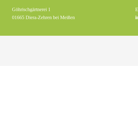
Göhrischgärtnerei 1
E
01665 Diera-Zehren bei Meißen
i