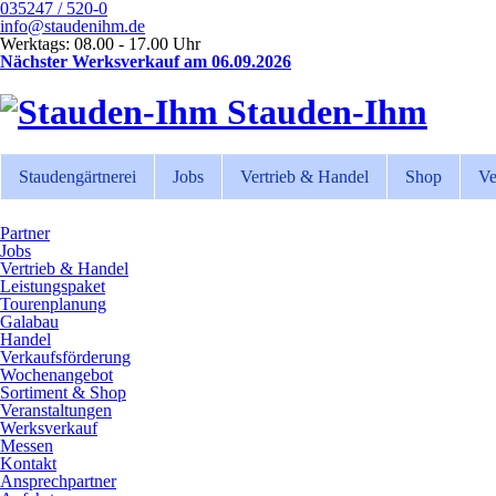
035247 / 520-0
info@staudenihm.de
Werktags: 08.00 - 17.00 Uhr
Nächster Werksverkauf am 06.09.2026
Stauden-Ihm
Staudengärtnerei
Jobs
Vertrieb & Handel
Shop
Ve
Partner
Jobs
Vertrieb & Handel
Leistungspaket
Tourenplanung
Galabau
Handel
Verkaufsförderung
Wochenangebot
Sortiment & Shop
Veranstaltungen
Werksverkauf
Messen
Kontakt
Ansprechpartner