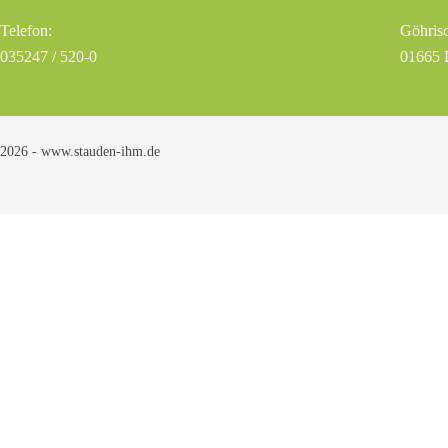
Telefon:
Göhrisc
035247 / 520-0
01665 
2026 - www.stauden-ihm.de