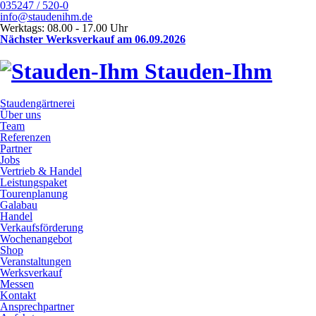
035247 / 520-0
info@staudenihm.de
Werktags: 08.00 - 17.00 Uhr
Nächster Werksverkauf am 06.09.2026
Stauden-Ihm
Staudengärtnerei
Über uns
Team
Referenzen
Partner
Jobs
Vertrieb & Handel
Leistungspaket
Tourenplanung
Galabau
Handel
Verkaufsförderung
Wochenangebot
Shop
Veranstaltungen
Werksverkauf
Messen
Kontakt
Ansprechpartner