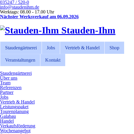
035247 / 520-0
info@staudenihm.de
Werktags: 08.00 - 17.00 Uhr
Nächster Werksverkauf am 06.09.2026
Stauden-Ihm
Staudengärtnerei
Jobs
Vertrieb & Handel
Shop
Veranstaltungen
Kontakt
Staudengärtnerei
Über uns
Team
Referenzen
Partner
Jobs
Vertrieb & Handel
Leistungspaket
Tourenplanung
Galabau
Handel
Verkaufsförderung
Wochenangebot