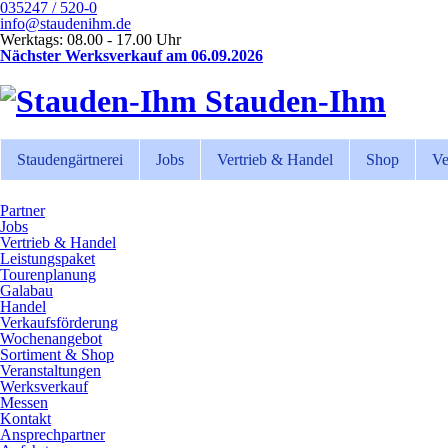
035247 / 520-0
info@staudenihm.de
Werktags: 08.00 - 17.00 Uhr
Nächster Werksverkauf am 06.09.2026
Stauden-Ihm
Staudengärtnerei
Jobs
Vertrieb & Handel
Shop
Ve
Partner
Jobs
Vertrieb & Handel
Leistungspaket
Tourenplanung
Galabau
Handel
Verkaufsförderung
Wochenangebot
Sortiment & Shop
Veranstaltungen
Werksverkauf
Messen
Kontakt
Ansprechpartner