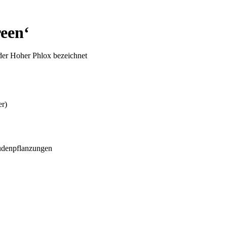
reen‘
er Hoher Phlox bezeichnet
er)
audenpflanzungen