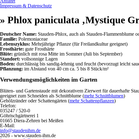
Anfahrt
Impressum & Datenschutz
» Phlox paniculata ‚Mystique G
Deutscher Name:
Stauden-Phlox, auch als Stauden-Flammenblume od
Familie:
Polemoniaceae
Lebenszyklus:
Mehrjährige Pflanze (für Freilandkultur geeignet)
Frosthärte:
gute Frosthärte
Blüte:
grünlich mit rosa Mitte im Sommer (Juli bis September)
Standort:
vollsonnige Lagen
Boden:
durchlässig bis sandig-lehmig und feucht (bevorzugt leicht sau
Pflanzung:
im Abstand von 40 cm ca. 5 bis 8 Stück/m²
Verwendungsmöglichkeiten im Garten
Blüten- und Gartenstaude mit dekorativem Zierwert für dauerhafte St
geeignet zum Schneiden als Schnittblume (
mehr Schnittblumen
)
Gehölzränder oder Schattengärten (
mehr Schattenpflanzen
)
Telefon:
035247 / 520-0
Göhrischgärtnerei 1
01665 Diera-Zehren bei Meißen
E-Mail:
info@staudenihm.de
2026 - www.stauden-ihm.de