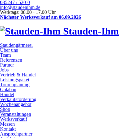
035247 / 520-0
info@staudenihm.de
Werktags: 08.00 - 17.00 Uhr
Nächster Werksverkauf am 06.09.2026
Stauden-Ihm
Staudengärtnerei
Über uns
Team
Referenzen
Partner
Jobs
Vertrieb & Handel
Leistungspaket
Tourenplanung
Galabau
Handel
Verkaufsförderung
Wochenangebot
Shop
Veranstaltungen
Werksverkauf
Messen
Kontakt
Ansprechpartner