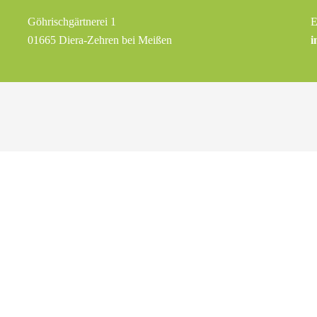
Göhrischgärtnerei 1
E
01665 Diera-Zehren bei Meißen
i