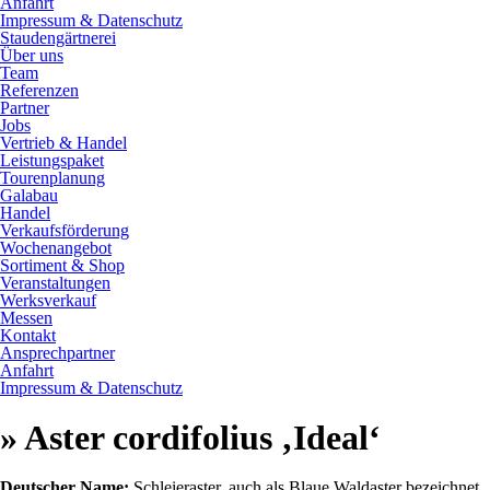
Anfahrt
Impressum & Datenschutz
Staudengärtnerei
Über uns
Team
Referenzen
Partner
Jobs
Vertrieb & Handel
Leistungspaket
Tourenplanung
Galabau
Handel
Verkaufsförderung
Wochenangebot
Sortiment & Shop
Veranstaltungen
Werksverkauf
Messen
Kontakt
Ansprechpartner
Anfahrt
Impressum & Datenschutz
» Aster cordifolius ‚Ideal‘
Deutscher Name:
Schleieraster, auch als Blaue Waldaster bezeichnet