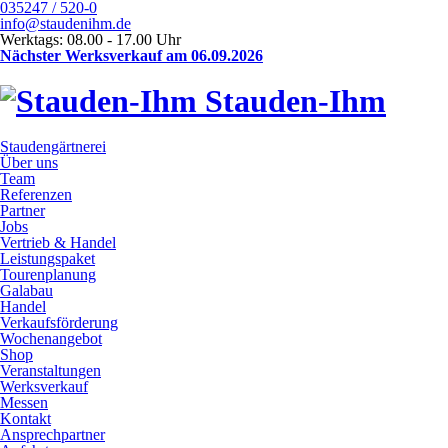
035247 / 520-0
info@staudenihm.de
Werktags: 08.00 - 17.00 Uhr
Nächster Werksverkauf am 06.09.2026
Stauden-Ihm
Staudengärtnerei
Über uns
Team
Referenzen
Partner
Jobs
Vertrieb & Handel
Leistungspaket
Tourenplanung
Galabau
Handel
Verkaufsförderung
Wochenangebot
Shop
Veranstaltungen
Werksverkauf
Messen
Kontakt
Ansprechpartner