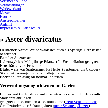
Sortiment & Shop
Veranstaltungen
Werksverkauf
Messen
Kontakt
Ansprechpartner
Anfahrt
Impressum & Datenschutz
» Aster divaricatus
Deutscher Name:
Weiße Waldaster, auch als Sperrige Herbstaster
bezeichnet
Familie:
Asteraceae
Lebenszyklus:
Mehrjährige Pflanze (für Freilandkultur geeignet)
Frosthärte:
gute Frosthärte
Blüte:
weiß von Spätsommer bis Herbst (September bis Oktober)
Standort:
sonnige bis halbschattige Lagen
Boden:
durchlässig bis normal und frisch
Verwendungsmöglichkeiten im Garten
Blüten- und Gartenstaude mit dekorativem Zierwert für dauerhafte
Staudenpflanzungen
geeignet zum Schneiden als Schnittblume (
mehr Schnittblumen
)
Gehölzränder oder Schattengärten (
mehr Schattenpflanzen
)