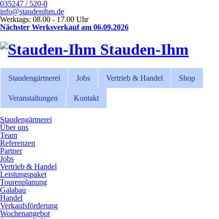
035247 / 520-0
info@staudenihm.de
Werktags: 08.00 - 17.00 Uhr
Nächster Werksverkauf am 06.09.2026
Stauden-Ihm
Staudengärtnerei
Jobs
Vertrieb & Handel
Shop
Veranstaltungen
Kontakt
Staudengärtnerei
Über uns
Team
Referenzen
Partner
Jobs
Vertrieb & Handel
Leistungspaket
Tourenplanung
Galabau
Handel
Verkaufsförderung
Wochenangebot