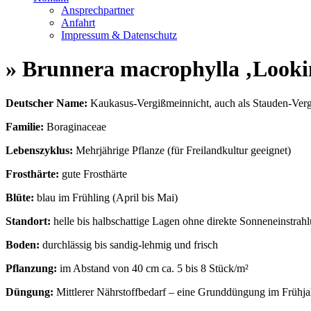
Ansprechpartner
Anfahrt
Impressum & Datenschutz
» Brunnera macrophylla ‚Looki
Deutscher Name:
Kaukasus-Vergißmeinnicht, auch als Stauden-Verg
Familie:
Boraginaceae
Lebenszyklus:
Mehrjährige Pflanze (für Freilandkultur geeignet)
Frosthärte:
gute Frosthärte
Blüte:
blau im Frühling (April bis Mai)
Standort:
helle bis halbschattige Lagen ohne direkte Sonneneinstrah
Boden:
durchlässig bis sandig-lehmig und frisch
Pflanzung:
im Abstand von 40 cm ca. 5 bis 8 Stück/m²
Düngung:
Mittlerer Nährstoffbedarf – eine Grunddüngung im Frühjah