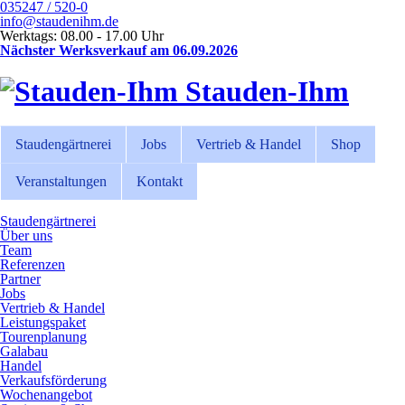
035247 / 520-0
info@staudenihm.de
Werktags: 08.00 - 17.00 Uhr
Nächster Werksverkauf am 06.09.2026
Stauden-Ihm
Staudengärtnerei
Jobs
Vertrieb & Handel
Shop
Veranstaltungen
Kontakt
Staudengärtnerei
Über uns
Team
Referenzen
Partner
Jobs
Vertrieb & Handel
Leistungspaket
Tourenplanung
Galabau
Handel
Verkaufsförderung
Wochenangebot