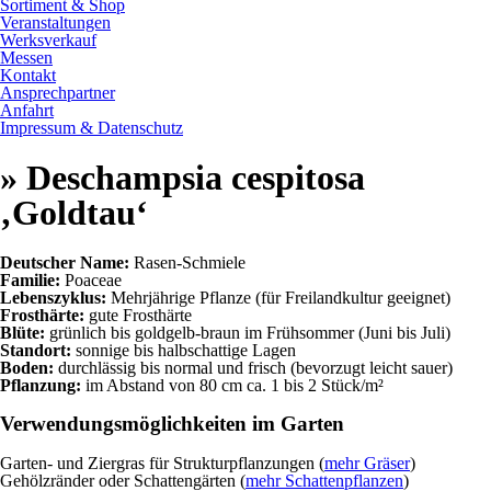
Sortiment & Shop
Veranstaltungen
Werksverkauf
Messen
Kontakt
Ansprechpartner
Anfahrt
Impressum & Datenschutz
» Deschampsia cespitosa
‚Goldtau‘
Deutscher Name:
Rasen-Schmiele
Familie:
Poaceae
Lebenszyklus:
Mehrjährige Pflanze (für Freilandkultur geeignet)
Frosthärte:
gute Frosthärte
Blüte:
grünlich bis goldgelb-braun im Frühsommer (Juni bis Juli)
Standort:
sonnige bis halbschattige Lagen
Boden:
durchlässig bis normal und frisch (bevorzugt leicht sauer)
Pflanzung:
im Abstand von 80 cm ca. 1 bis 2 Stück/m²
Verwendungsmöglichkeiten im Garten
Garten- und Ziergras für Strukturpflanzungen (
mehr Gräser
)
Gehölzränder oder Schattengärten (
mehr Schattenpflanzen
)