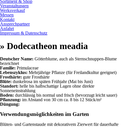
Sortiment & Shop
Veranstaltungen
Werksverkauf
Messen
Kontakt
Ansprechpartner
Anfahrt
Impressum & Datenschutz
» Dodecatheon meadia
Deutscher Name:
Götterblume, auch als Sternschnuppen-Blume
bezeichnet
Familie:
Primulaceae
Lebenszyklus:
Mehrjährige Pflanze (für Freilandkultur geeignet)
Frosthärte:
gute Frosthärte
Blüte:
dunkelrosa im späten Frühjahr (Mai bis Juni)
Standort:
helle bis halbschattige Lagen ohne direkte
Sonneneinstrahlung
Boden:
durchlässig bis normal und frisch (bevorzugt leicht sauer)
Pflanzung:
im Abstand von 30 cm ca. 8 bis 12 Stück/m²
Düngung:
Verwendungsmöglichkeiten im Garten
Blüten- und Gartenstaude mit dekorativem Zierwert für dauerhafte