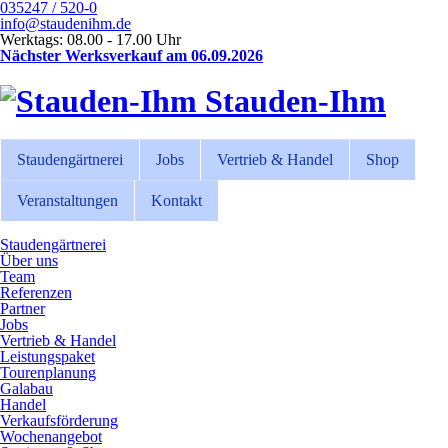
035247 / 520-0
info@staudenihm.de
Werktags: 08.00 - 17.00 Uhr
Nächster Werksverkauf am 06.09.2026
Stauden-Ihm
Staudengärtnerei
Jobs
Vertrieb & Handel
Shop
Veranstaltungen
Kontakt
Staudengärtnerei
Über uns
Team
Referenzen
Partner
Jobs
Vertrieb & Handel
Leistungspaket
Tourenplanung
Galabau
Handel
Verkaufsförderung
Wochenangebot