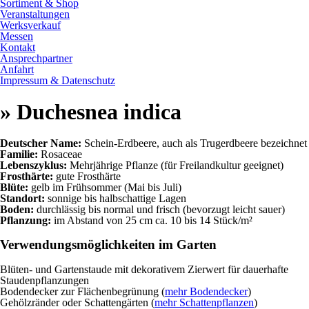
Sortiment & Shop
Veranstaltungen
Werksverkauf
Messen
Kontakt
Ansprechpartner
Anfahrt
Impressum & Datenschutz
» Duchesnea indica
Deutscher Name:
Schein-Erdbeere, auch als Trugerdbeere bezeichnet
Familie:
Rosaceae
Lebenszyklus:
Mehrjährige Pflanze (für Freilandkultur geeignet)
Frosthärte:
gute Frosthärte
Blüte:
gelb im Frühsommer (Mai bis Juli)
Standort:
sonnige bis halbschattige Lagen
Boden:
durchlässig bis normal und frisch (bevorzugt leicht sauer)
Pflanzung:
im Abstand von 25 cm ca. 10 bis 14 Stück/m²
Verwendungsmöglichkeiten im Garten
Blüten- und Gartenstaude mit dekorativem Zierwert für dauerhafte
Staudenpflanzungen
Bodendecker zur Flächenbegrünung (
mehr Bodendecker
)
Gehölzränder oder Schattengärten (
mehr Schattenpflanzen
)