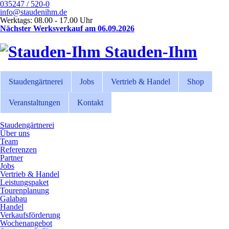
035247 / 520-0
info@staudenihm.de
Werktags: 08.00 - 17.00 Uhr
Nächster Werksverkauf am 06.09.2026
Stauden-Ihm
Staudengärtnerei
Jobs
Vertrieb & Handel
Shop
Veranstaltungen
Kontakt
Staudengärtnerei
Über uns
Team
Referenzen
Partner
Jobs
Vertrieb & Handel
Leistungspaket
Tourenplanung
Galabau
Handel
Verkaufsförderung
Wochenangebot