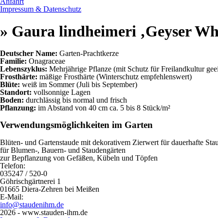
Anfahrt
Impressum & Datenschutz
» Gaura lindheimeri ‚Geyser Wh
Deutscher Name:
Garten-Prachtkerze
Familie:
Onagraceae
Lebenszyklus:
Mehrjährige Pflanze (mit Schutz für Freilandkultur gee
Frosthärte:
mäßige Frosthärte (Winterschutz empfehlenswert)
Blüte:
weiß im Sommer (Juli bis September)
Standort:
vollsonnige Lagen
Boden:
durchlässig bis normal und frisch
Pflanzung:
im Abstand von 40 cm ca. 5 bis 8 Stück/m²
Verwendungsmöglichkeiten im Garten
Blüten- und Gartenstaude mit dekorativem Zierwert für dauerhafte St
für Blumen-, Bauern- und Staudengärten
zur Bepflanzung von Gefäßen, Kübeln und Töpfen
Telefon:
035247 / 520-0
Göhrischgärtnerei 1
01665 Diera-Zehren bei Meißen
E-Mail:
info@staudenihm.de
2026 - www.stauden-ihm.de