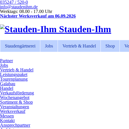
035247 / 520-0
info@staudenihm.de
Werktags: 08.00 - 17.00 Uhr
Nächster Werksverkauf am 06.09.2026
Stauden-Ihm
Staudengärtnerei
Jobs
Vertrieb & Handel
Shop
Ve
Partner
Jobs
Vertrieb & Handel
Leistungspaket
Tourenplanung
Galabau
Handel
Verkaufsförderung
Wochenangebot
Sortiment & Shop
Veranstaltungen
Werksverkauf
Messen
Kontakt
Ansprechpartner