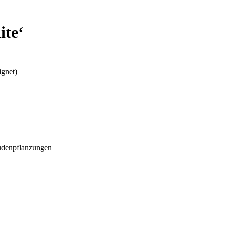
ite‘
ignet)
audenpflanzungen