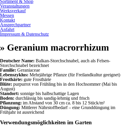
Sortiment & Shop
Veranstaltungen
Werksverkauf
Messen
Kontakt
Ansprechpartner
Anfahrt
Impressum & Datenschutz
» Geranium macrorrhizum
Deutscher Name:
Balkan-Storchschnabel, auch als Felsen-
Storchschnabel bezeichnet
Familie:
Geraniaceae
Lebenszyklus:
Mehrjährige Pflanze (für Freilandkultur geeignet)
Frosthärte:
gute Frosthärte
Blüte:
purpurrot von Frühling bis in den Hochsommer (Mai bis
August)
Standort:
sonnige bis halbschattige Lagen
Boden:
durchlässig bis sandig-lehmig und frisch
Pflanzung:
im Abstand von 30 cm ca. 8 bis 12 Stück/m²
Düngung:
Mittlerer Nährstoffbedarf – eine Grunddüngung im
Frühjahr ist ausreichend
Verwendungsmöglichkeiten im Garten