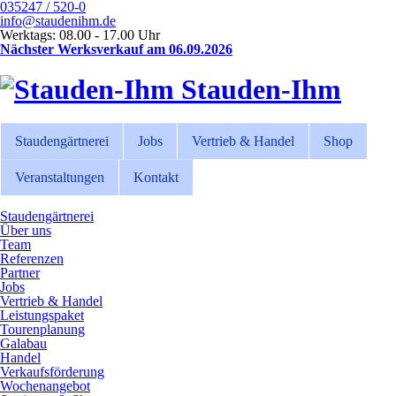
035247 / 520-0
info@staudenihm.de
Werktags: 08.00 - 17.00 Uhr
Nächster Werksverkauf am 06.09.2026
Stauden-Ihm
Staudengärtnerei
Jobs
Vertrieb & Handel
Shop
Veranstaltungen
Kontakt
Staudengärtnerei
Über uns
Team
Referenzen
Partner
Jobs
Vertrieb & Handel
Leistungspaket
Tourenplanung
Galabau
Handel
Verkaufsförderung
Wochenangebot