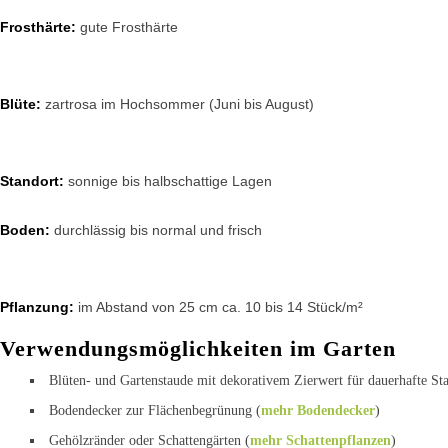
Frosthärte:
gute Frosthärte
Blüte:
zartrosa im Hochsommer (Juni bis August)
Standort:
sonnige bis halbschattige Lagen
Boden:
durchlässig bis normal und frisch
Pflanzung:
im Abstand von 25 cm ca. 10 bis 14 Stück/m²
Verwendungsmöglichkeiten im Garten
Blüten- und Gartenstaude mit dekorativem Zierwert für dauerhafte S
Bodendecker zur Flächenbegrünung (
mehr Bodendecker
)
Gehölzränder oder Schattengärten (
mehr Schattenpflanzen
)