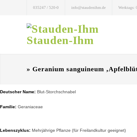
035247 / 520-0
info@staudenihm.de
Werktags: 
Stauden-Ihm
» Geranium sanguineum ‚Apfelblü
Deutscher Name:
Blut-Storchschnabel
Familie:
Geraniaceae
Lebenszyklus:
Mehrjährige Pflanze (für Freilandkultur geeignet)