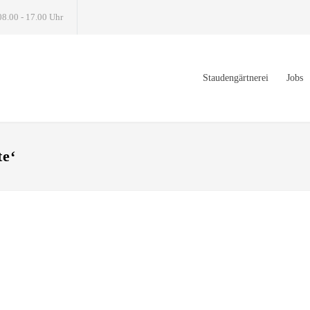
08.00 - 17.00 Uhr
Staudengärtnerei
Jobs
te‘