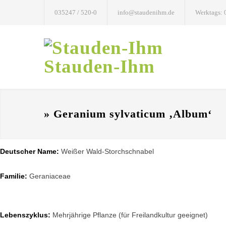
035247 / 520-0
info@staudenihm.de
Werktags: 
Stauden-Ihm
» Geranium sylvaticum ‚Album‘
Deutscher Name:
Weißer Wald-Storchschnabel
Familie:
Geraniaceae
Lebenszyklus:
Mehrjährige Pflanze (für Freilandkultur geeignet)