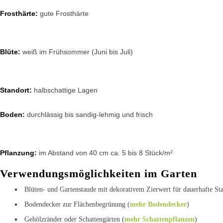
Frosthärte:
gute Frosthärte
Blüte:
weiß im Frühsommer (Juni bis Juli)
Standort:
halbschattige Lagen
Boden:
durchlässig bis sandig-lehmig und frisch
Pflanzung:
im Abstand von 40 cm ca. 5 bis 8 Stück/m²
Verwendungsmöglichkeiten im Garten
Blüten- und Gartenstaude mit dekorativem Zierwert für dauerhafte S
Bodendecker zur Flächenbegrünung (
mehr Bodendecker
)
Gehölzränder oder Schattengärten (
mehr Schattenpflanzen
)