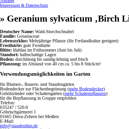
Anfahrt
Impressum & Datenschutz
» Geranium sylvaticum ‚Birch Li
Deutscher Name:
Wald-Storchschnabel
Familie:
Geraniaceae
Lebenszyklus:
Mehrjährige Pflanze (für Freilandkultur geeignet)
Frosthärte:
gute Frosthärte
Blüte:
lilablau im Frühsommer (Juni bis Juli)
Standort:
halbschattige Lagen
Boden:
durchlässig bis sandig-lehmig und frisch
Pflanzung:
im Abstand von 40 cm ca. 5 bis 8 Stück/m²
Verwendungsmöglichkeiten im Garten
für Blumen-, Bauern- und Staudengärten
Bodendecker zur Flächenbegrünung (
mehr Bodendecker
)
Gehölzränder oder Schattengärten (
mehr Schattenpflanzen
)
für die Bepflanzung in Gruppe empfohlen
Telefon:
035247 / 520-0
Göhrischgärtnerei 1
01665 Diera-Zehren bei Meißen
E-Mail:
info@staudenihm.de