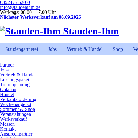
035247 / 520-0
info@staudenihm.de
Werktags: 08.00 - 17.00 Uhr
Nächster Werksverkauf am 06.09.2026
Stauden-Ihm
Staudengärtnerei
Jobs
Vertrieb & Handel
Shop
Ve
Partner
Jobs
Vertrieb & Handel
Leistungspaket
Tourenplanung
Galabau
Handel
Verkaufsförderung
Wochenangebot
Sortiment & Shop
Veranstaltungen
Werksverkauf
Messen
Kontakt
Ansprechpartner