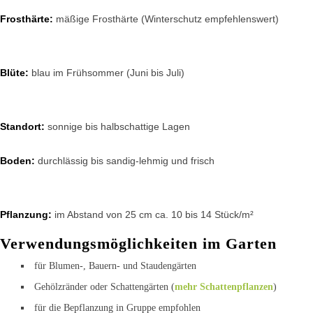
Frosthärte:
mäßige Frosthärte (Winterschutz empfehlenswert)
Blüte:
blau im Frühsommer (Juni bis Juli)
Standort:
sonnige bis halbschattige Lagen
Boden:
durchlässig bis sandig-lehmig und frisch
Pflanzung:
im Abstand von 25 cm ca. 10 bis 14 Stück/m²
Verwendungsmöglichkeiten im Garten
für Blumen-, Bauern- und Staudengärten
Gehölzränder oder Schattengärten (
mehr Schattenpflanzen
)
für die Bepflanzung in Gruppe empfohlen