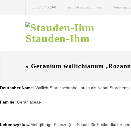
035247 / 520-0
info@staudenihm.de
Werktags: 
Stauden-Ihm
» Geranium wallichianum ‚Rozann
Deutscher Name:
Wallich-Storchschnabel, auch als Nepal-Storchensc
Familie:
Geraniaceae
Lebenszyklus:
Mehrjährige Pflanze (mit Schutz für Freilandkultur gee