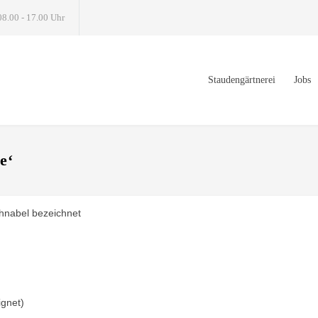
08.00 - 17.00 Uhr
Staudengärtnerei
Jobs
e‘
hnabel bezeichnet
ignet)