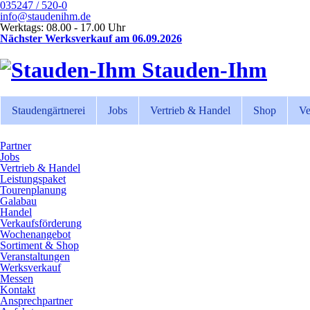
035247 / 520-0
info@staudenihm.de
Werktags: 08.00 - 17.00 Uhr
Nächster Werksverkauf am 06.09.2026
Stauden-Ihm
Staudengärtnerei
Jobs
Vertrieb & Handel
Shop
Ve
Partner
Jobs
Vertrieb & Handel
Leistungspaket
Tourenplanung
Galabau
Handel
Verkaufsförderung
Wochenangebot
Sortiment & Shop
Veranstaltungen
Werksverkauf
Messen
Kontakt
Ansprechpartner