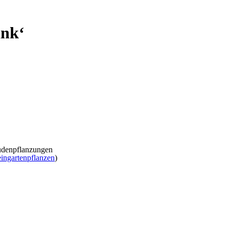
ink‘
audenpflanzungen
ingartenpflanzen
)