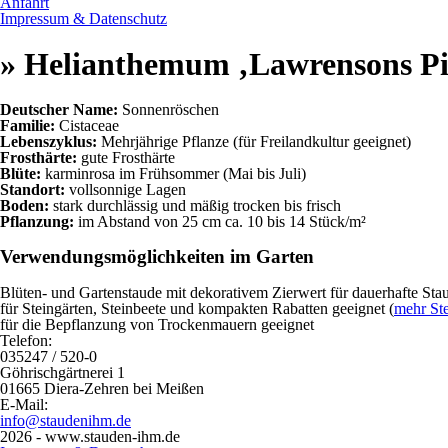
Anfahrt
Impressum & Datenschutz
» Helianthemum ‚Lawrensons P
Deutscher Name:
Sonnenröschen
Familie:
Cistaceae
Lebenszyklus:
Mehrjährige Pflanze (für Freilandkultur geeignet)
Frosthärte:
gute Frosthärte
Blüte:
karminrosa im Frühsommer (Mai bis Juli)
Standort:
vollsonnige Lagen
Boden:
stark durchlässig und mäßig trocken bis frisch
Pflanzung:
im Abstand von 25 cm ca. 10 bis 14 Stück/m²
Verwendungsmöglichkeiten im Garten
Blüten- und Gartenstaude mit dekorativem Zierwert für dauerhafte St
für Steingärten, Steinbeete und kompakten Rabatten geeignet (
mehr Ste
für die Bepflanzung von Trockenmauern geeignet
Telefon:
035247 / 520-0
Göhrischgärtnerei 1
01665 Diera-Zehren bei Meißen
E-Mail:
info@staudenihm.de
2026 - www.stauden-ihm.de