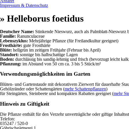
Anfahrt
Impressum & Datenschutz
» Helleborus foetidus
Deutscher Name:
Stinkende Nieswurz, auch als Palmblatt-Nieswurz 
Familie:
Ranunculaceae
Lebenszyklus:
Mehrjährige Pflanze (für Freilandkultur geeignet)
Frosthärte:
gute Frosthärte
Blüte:
hellgrün im zeitigen Frühjahr (Februar bis April)
Standort:
sonnige bis halbschattige Lagen
Boden:
durchlässig bis sandig-lehmig und frisch (bevorzugt leicht kalk
Pflanzung:
im Abstand von 50 cm ca. 3 bis 5 Stück/m²
Verwendungsmöglichkeiten im Garten
Blüten- und Gartenstaude mit dekorativem Zierwert für dauerhafte St
Gehölzränder oder Schattengärten (
mehr Schattenpflanzen
)
für Steingärten, Steinbeete und kompakten Rabatten geeignet (
mehr Ste
Hinweis zu Giftigkeit
Die Pflanze enthält für den Verzehr unverträgliche oder giftige Inhal
Telefon:
035247 / 520-0
Göhrischgärtnerei 1