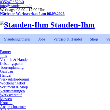
035247 / 520-0
info@staudenihm.de
Werktags: 08.00 - 17.00 Uhr
Nächster Werksverkauf am 06.09.2026
Stauden-Ihm
Staudengärtnerei
Jobs
Vertrieb & Handel
Shop
Ve
Partner
Jobs
Vertrieb & Handel
Leistungspaket
Tourenplanung
Galabau
Handel
Verkaufsförderung
Wochenangebot
Sortiment & Shop
Veranstaltungen
Werksverkauf
Messen
Kontakt
Ansprechpartner