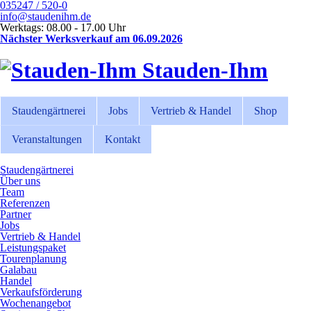
035247 / 520-0
info@staudenihm.de
Werktags: 08.00 - 17.00 Uhr
Nächster Werksverkauf am 06.09.2026
Stauden-Ihm
Staudengärtnerei
Jobs
Vertrieb & Handel
Shop
Veranstaltungen
Kontakt
Staudengärtnerei
Über uns
Team
Referenzen
Partner
Jobs
Vertrieb & Handel
Leistungspaket
Tourenplanung
Galabau
Handel
Verkaufsförderung
Wochenangebot