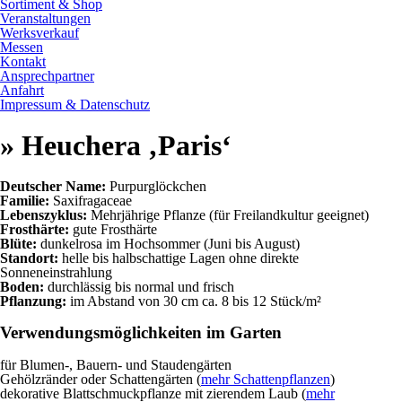
Sortiment & Shop
Veranstaltungen
Werksverkauf
Messen
Kontakt
Ansprechpartner
Anfahrt
Impressum & Datenschutz
» Heuchera ‚Paris‘
Deutscher Name:
Purpurglöckchen
Familie:
Saxifragaceae
Lebenszyklus:
Mehrjährige Pflanze (für Freilandkultur geeignet)
Frosthärte:
gute Frosthärte
Blüte:
dunkelrosa im Hochsommer (Juni bis August)
Standort:
helle bis halbschattige Lagen ohne direkte
Sonneneinstrahlung
Boden:
durchlässig bis normal und frisch
Pflanzung:
im Abstand von 30 cm ca. 8 bis 12 Stück/m²
Verwendungsmöglichkeiten im Garten
für Blumen-, Bauern- und Staudengärten
Gehölzränder oder Schattengärten (
mehr Schattenpflanzen
)
dekorative Blattschmuckpflanze mit zierendem Laub (
mehr