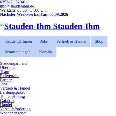
035247 / 520-0
info@staudenihm.de
Werktags: 08.00 - 17.00 Uhr
Nächster Werksverkauf am 06.09.2026
Stauden-Ihm
Staudengärtnerei
Jobs
Vertrieb & Handel
Shop
Veranstaltungen
Kontakt
Staudengärtnerei
Über uns
Team
Referenzen
Partner
Jobs
Vertrieb & Handel
Leistungspaket
Tourenplanung
Galabau
Handel
Verkaufsförderung
Wochenangebot