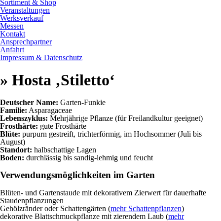
Sortiment & Shop
Veranstaltungen
Werksverkauf
Messen
Kontakt
Ansprechpartner
Anfahrt
Impressum & Datenschutz
» Hosta ‚Stiletto‘
Deutscher Name:
Garten-Funkie
Familie:
Asparagaceae
Lebenszyklus:
Mehrjährige Pflanze (für Freilandkultur geeignet)
Frosthärte:
gute Frosthärte
Blüte:
purpurn gestreift, trichterförmig, im Hochsommer (Juli bis
August)
Standort:
halbschattige Lagen
Boden:
durchlässig bis sandig-lehmig und feucht
Verwendungsmöglichkeiten im Garten
Blüten- und Gartenstaude mit dekorativem Zierwert für dauerhafte
Staudenpflanzungen
Gehölzränder oder Schattengärten (
mehr Schattenpflanzen
)
dekorative Blattschmuckpflanze mit zierendem Laub (
mehr