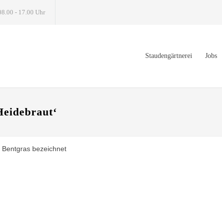
08.00 - 17.00 Uhr
Staudengärtnerei
Jobs
Heidebraut‘
r Bentgras bezeichnet