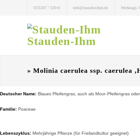
035247 / 520-0
info@staudenihm.de
Werktags: 
Stauden-Ihm
» Molinia caerulea ssp. caerulea ‚
Deutscher Name:
Blaues Pfeifengras, auch als Moor-Pfeifengras ode
Familie:
Poaceae
Lebenszyklus:
Mehrjährige Pflanze (für Freilandkultur geeignet)