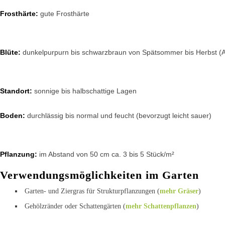
Frosthärte:
gute Frosthärte
Blüte:
dunkelpurpurn bis schwarzbraun von Spätsommer bis Herbst (A
Standort:
sonnige bis halbschattige Lagen
Boden:
durchlässig bis normal und feucht (bevorzugt leicht sauer)
Pflanzung:
im Abstand von 50 cm ca. 3 bis 5 Stück/m²
Verwendungsmöglichkeiten im Garten
Garten- und Ziergras für Strukturpflanzungen (
mehr Gräser
)
Gehölzränder oder Schattengärten (
mehr Schattenpflanzen
)