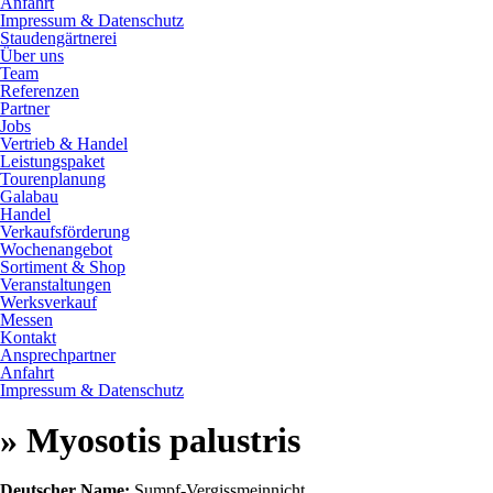
Anfahrt
Impressum & Datenschutz
Staudengärtnerei
Über uns
Team
Referenzen
Partner
Jobs
Vertrieb & Handel
Leistungspaket
Tourenplanung
Galabau
Handel
Verkaufsförderung
Wochenangebot
Sortiment & Shop
Veranstaltungen
Werksverkauf
Messen
Kontakt
Ansprechpartner
Anfahrt
Impressum & Datenschutz
» Myosotis palustris
Deutscher Name:
Sumpf-Vergissmeinnicht