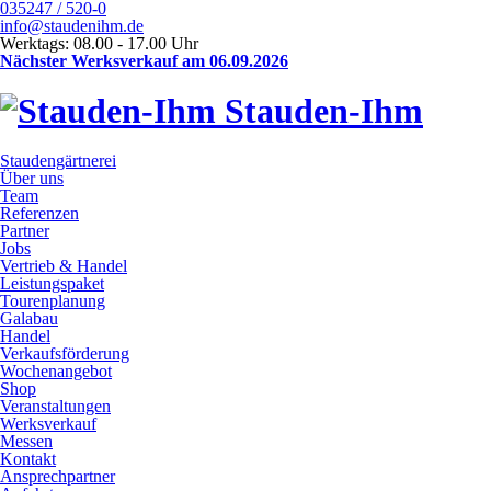
035247 / 520-0
info@staudenihm.de
Werktags: 08.00 - 17.00 Uhr
Nächster Werksverkauf am 06.09.2026
Stauden-Ihm
Staudengärtnerei
Über uns
Team
Referenzen
Partner
Jobs
Vertrieb & Handel
Leistungspaket
Tourenplanung
Galabau
Handel
Verkaufsförderung
Wochenangebot
Shop
Veranstaltungen
Werksverkauf
Messen
Kontakt
Ansprechpartner