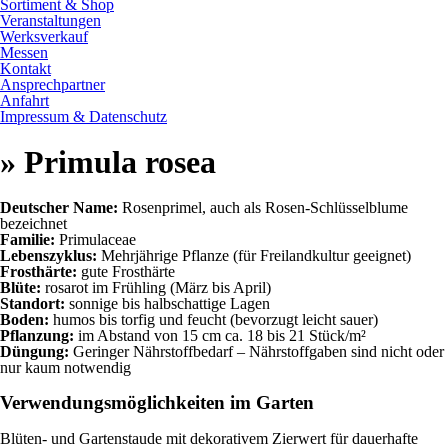
Sortiment & Shop
Veranstaltungen
Werksverkauf
Messen
Kontakt
Ansprechpartner
Anfahrt
Impressum & Datenschutz
» Primula rosea
Deutscher Name:
Rosenprimel, auch als Rosen-Schlüsselblume
bezeichnet
Familie:
Primulaceae
Lebenszyklus:
Mehrjährige Pflanze (für Freilandkultur geeignet)
Frosthärte:
gute Frosthärte
Blüte:
rosarot im Frühling (März bis April)
Standort:
sonnige bis halbschattige Lagen
Boden:
humos bis torfig und feucht (bevorzugt leicht sauer)
Pflanzung:
im Abstand von 15 cm ca. 18 bis 21 Stück/m²
Düngung:
Geringer Nährstoffbedarf – Nährstoffgaben sind nicht oder
nur kaum notwendig
Verwendungsmöglichkeiten im Garten
Blüten- und Gartenstaude mit dekorativem Zierwert für dauerhafte