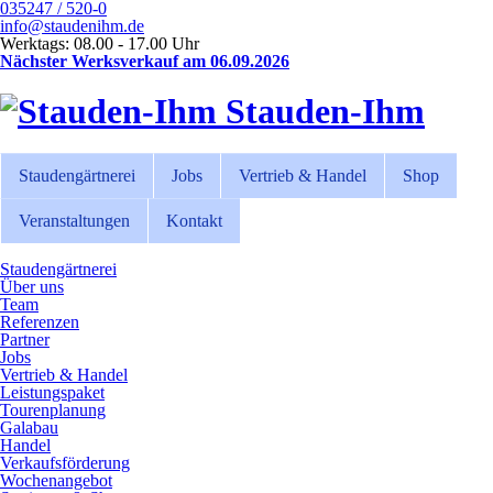
035247 / 520-0
info@staudenihm.de
Werktags: 08.00 - 17.00 Uhr
Nächster Werksverkauf am 06.09.2026
Stauden-Ihm
Staudengärtnerei
Jobs
Vertrieb & Handel
Shop
Veranstaltungen
Kontakt
Staudengärtnerei
Über uns
Team
Referenzen
Partner
Jobs
Vertrieb & Handel
Leistungspaket
Tourenplanung
Galabau
Handel
Verkaufsförderung
Wochenangebot