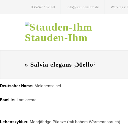
035247 / 520-0
info@staudenihm.de
Werktags: 
Stauden-Ihm
» Salvia elegans ‚Mello‘
Deutscher Name:
Melonensalbei
Familie:
Lamiaceae
Lebenszyklus:
Mehrjährige Pflanze (mit hohem Wärmeanspruch)