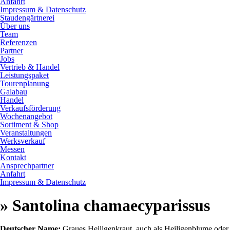
Anfahrt
Impressum & Datenschutz
Staudengärtnerei
Über uns
Team
Referenzen
Partner
Jobs
Vertrieb & Handel
Leistungspaket
Tourenplanung
Galabau
Handel
Verkaufsförderung
Wochenangebot
Sortiment & Shop
Veranstaltungen
Werksverkauf
Messen
Kontakt
Ansprechpartner
Anfahrt
Impressum & Datenschutz
» Santolina chamaecyparissus
Deutscher Name:
Graues Heiligenkraut, auch als Heiligenblume oder