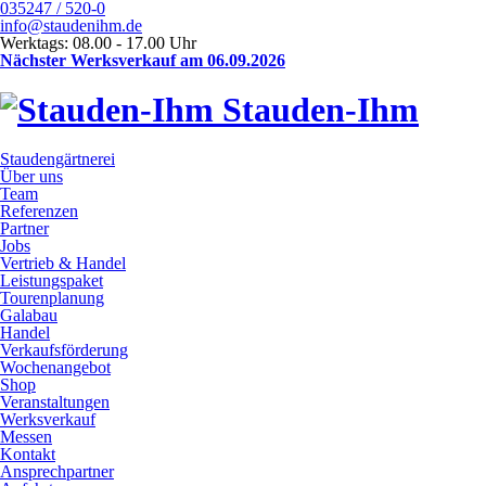
035247 / 520-0
info@staudenihm.de
Werktags: 08.00 - 17.00 Uhr
Nächster Werksverkauf am 06.09.2026
Stauden-Ihm
Staudengärtnerei
Über uns
Team
Referenzen
Partner
Jobs
Vertrieb & Handel
Leistungspaket
Tourenplanung
Galabau
Handel
Verkaufsförderung
Wochenangebot
Shop
Veranstaltungen
Werksverkauf
Messen
Kontakt
Ansprechpartner