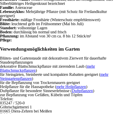
Silberblättriges Heiligenkraut bezeichnet
Familie:
Asteraceae
Lebenszyklus:
Mehrjährige Pflanze (mit Schutz für Freilandkultur
geeignet)
Frosthärte:
mäßige Frosthärte (Winterschutz empfehlenswert)
Blüte:
leuchtend gelb im Frühsommer (Mai bis Juli)
Standort:
vollsonnige Lagen
Boden:
durchlässig bis normal und frisch
Pflanzung:
im Abstand von 30 cm ca. 8 bis 12 Stück/m²
Pflege:
Verwendungsmöglichkeiten im Garten
Blüten- und Gartenstaude mit dekorativem Zierwert für dauerhafte
Staudenpflanzungen
dekorative Blattschmuckpflanze mit zierendem Laub (
mehr
Blattschmuckpflanzen
)
für Steingärten, Steinbeete und kompakten Rabatten geeignet (
mehr
Steingartenpflanzen
)
für die Bepflanzung von Trockenmauern geeignet
Heilpflanze für die Hausapotheke (
mehr Heilpflanzen
)
Duftpflanze für besondere Sinneserlebnisse (
Duftpflanzen
)
zur Bepflanzung von Gefäßen, Kübeln und Töpfen
Telefon:
035247 / 520-0
Göhrischgärtnerei 1
01665 Diera-Zehren bei Meißen