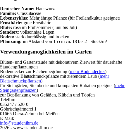
Deutscher Name:
Hauswurz
Familie:
Crassulaceae
Lebenszyklus:
Mehrjährige Pflanze (für Freilandkultur geeignet)
Frosthärte:
gute Frosthärte
Blüte:
rosa im Frühsommer (Juni bis Juli)
Standort:
vollsonnige Lagen
Boden:
stark durchlässig und trocken
Pflanzung:
im Abstand von 15 cm ca. 18 bis 21 Stück/m²
Verwendungsmöglichkeiten im Garten
Blüten- und Gartenstaude mit dekorativem Zierwert für dauerhafte
Staudenpflanzungen
Bodendecker zur Flächenbegrünung (
mehr Bodendecker
)
dekorative Blattschmuckpflanze mit zierendem Laub (
mehr
Blattschmuckpflanzen
)
für Steingärten, Steinbeete und kompakten Rabatten geeignet (
mehr
Steingartenpflanzen
)
zur Bepflanzung von Gefäßen, Kübeln und Töpfen
Telefon:
035247 / 520-0
Göhrischgärtnerei 1
01665 Diera-Zehren bei Meißen
E-Mail:
info@staudenihm.de
2026 - www.stauden-ihm.de