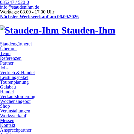
035247 / 520-0
info@staudenihm.de
Werktags: 08.00 - 17.00 Uhr
Nächster Werksverkauf am 06.09.2026
Stauden-Ihm
Staudengärtnerei
Über uns
Team
Referenzen
Partner
Jobs
Vertrieb & Handel
Leistungspaket
Tourenplanung
Galabau
Handel
Verkaufsförderung
Wochenangebot
Shop
Veranstaltungen
Werksverkauf
Messen
Kontakt
Ansprechpartner