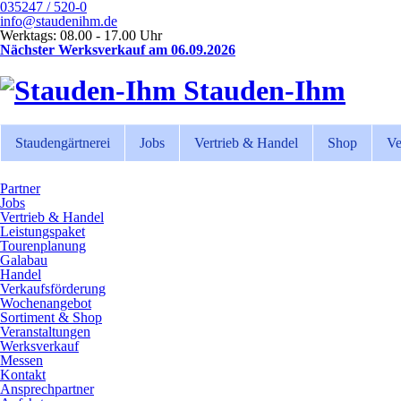
035247 / 520-0
info@staudenihm.de
Werktags: 08.00 - 17.00 Uhr
Nächster Werksverkauf am 06.09.2026
Stauden-Ihm
Staudengärtnerei
Jobs
Vertrieb & Handel
Shop
Ve
Partner
Jobs
Vertrieb & Handel
Leistungspaket
Tourenplanung
Galabau
Handel
Verkaufsförderung
Wochenangebot
Sortiment & Shop
Veranstaltungen
Werksverkauf
Messen
Kontakt
Ansprechpartner