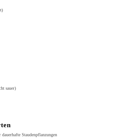
t)
cht sauer)
rten
r dauerhafte Staudenpflanzungen