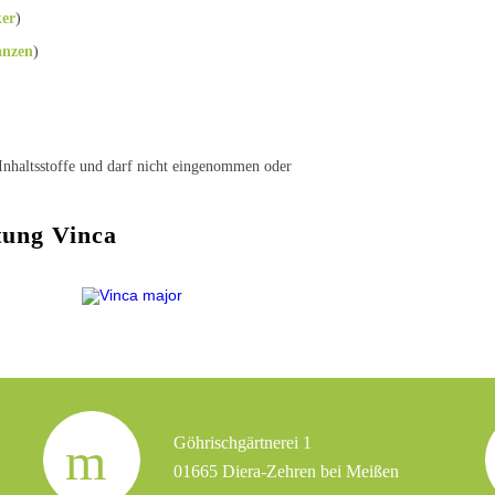
er
)
anzen
)
e Inhaltsstoffe und darf nicht eingenommen oder
tung Vinca
Göhrischgärtnerei 1
01665 Diera-Zehren bei Meißen