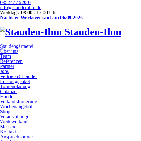
035247 / 520-0
info@staudenihm.de
Werktags: 08.00 - 17.00 Uhr
Nächster Werksverkauf am 06.09.2026
Stauden-Ihm
Staudengärtnerei
Über uns
Team
Referenzen
Partner
Jobs
Vertrieb & Handel
Leistungspaket
Tourenplanung
Galabau
Handel
Verkaufsförderung
Wochenangebot
Shop
Veranstaltungen
Werksverkauf
Messen
Kontakt
Ansprechpartner