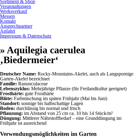
Sortiment & Shop
Veranstaltungen
Werksverkauf
Messen
Kontakt
Ansprechpartner
Anfahrt
Impressum & Datenschutz
» Aquilegia caerulea
‚Biedermeier‘
Deutscher Name:
Rocky-Mountains-Akelei, auch als Langspornige
Garten-Akelei bezeichnet
Familie:
Ranunculaceae
Lebenszyklus:
Mehrjährige Pflanze (für Freilandkultur geeignet)
Frosthärte:
gute Frosthärte
Blüte:
Farbmischung im späten Frühjahr (Mai bis Juni)
Standort:
sonnige bis halbschattige Lagen
Boden:
durchlässig bis normal und frisch
Pflanzung:
im Abstand von 25 cm ca. 10 bis 14 Stück/m²
Düngung:
Mittlerer Nährstoffbedarf – eine Grunddüngung im
Frühjahr ist ausreichend
Verwendungsmöglichkeiten im Garten