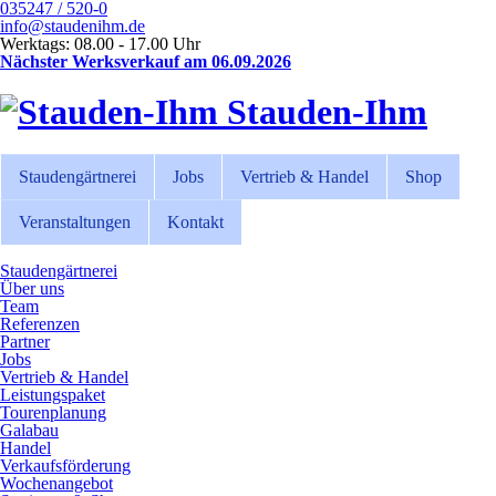
035247 / 520-0
info@staudenihm.de
Werktags: 08.00 - 17.00 Uhr
Nächster Werksverkauf am 06.09.2026
Stauden-Ihm
Staudengärtnerei
Jobs
Vertrieb & Handel
Shop
Veranstaltungen
Kontakt
Staudengärtnerei
Über uns
Team
Referenzen
Partner
Jobs
Vertrieb & Handel
Leistungspaket
Tourenplanung
Galabau
Handel
Verkaufsförderung
Wochenangebot