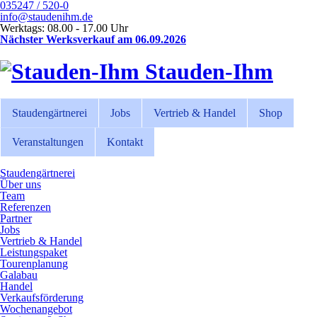
035247 / 520-0
info@staudenihm.de
Werktags: 08.00 - 17.00 Uhr
Nächster Werksverkauf am 06.09.2026
Stauden-Ihm
Staudengärtnerei
Jobs
Vertrieb & Handel
Shop
Veranstaltungen
Kontakt
Staudengärtnerei
Über uns
Team
Referenzen
Partner
Jobs
Vertrieb & Handel
Leistungspaket
Tourenplanung
Galabau
Handel
Verkaufsförderung
Wochenangebot