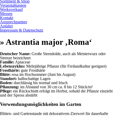
Sortiment & Shop
Veranstaltungen
Werksverkauf
Messen
Kontakt
Ansprechpartner
Anfahrt
Impressum & Datenschutz
» Astrantia major ‚Roma‘
Deutscher Name:
Große Sterndolde, auch als Meisterwurz oder
Strenze bezeichnet
Familie:
Apiaceae
Lebenszyklus:
Mehrjährige Pflanze (für Freilandkultur geeignet)
Frosthärte:
gute Frosthärte
Blüte:
rosa im Hochsommer (Juni bis August)
Standort:
halbschattige Lagen
Boden:
durchlässig bis normal und frisch
Pflanzung:
im Abstand von 30 cm ca. 8 bis 12 Stück/m²
Pflege:
ein Rückschnitt erfolgt im Herbst, sobald die Pflanze einzieht
und der Spross abstirbt
Verwendungsmöglichkeiten im Garten
Blüten- und Gartenstaude mit dekorativem Zierwert für dauerhafte