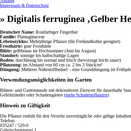
Anfahrt
Impressum & Datenschutz
» Digitalis ferruginea ‚Gelber H
Deutscher Name:
Rostfarbiger Fingerhut
Familie:
Plantaginaceae
Lebenszyklus:
Mehrjährige Pflanze (für Freilandkultur geeignet)
Frosthärte:
gute Frosthärte
Blüte:
gelbbraun im Hochsommer (Juni bis August)
Standort:
sonnige bis halbschattige Lagen
Boden:
durchlässig bis normal und frisch (bevorzugt leicht sauer)
Pflanzung:
im Abstand von 60 cm ca. 2 bis 3 Stück/m²
Düngung:
Mittlerer Nährstoffbedarf – eine Grunddüngung im Frühjahr
Verwendungsmöglichkeiten im Garten
Blüten- und Gartenstaude mit dekorativem Zierwert für dauerhafte St
Gehölzränder oder Schattengärten (
mehr Schattenpflanzen
)
Hinweis zu Giftigkeit
Die Pflanze enthält für den Verzehr unverträgliche oder giftige Inhal
Telefon:
035247 / 520-0
Göhrischgärtnerei 1