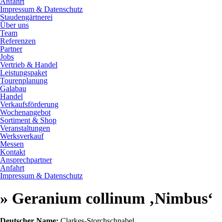
Anfahrt
Impressum & Datenschutz
Staudengärtnerei
Über uns
Team
Referenzen
Partner
Jobs
Vertrieb & Handel
Leistungspaket
Tourenplanung
Galabau
Handel
Verkaufsförderung
Wochenangebot
Sortiment & Shop
Veranstaltungen
Werksverkauf
Messen
Kontakt
Ansprechpartner
Anfahrt
Impressum & Datenschutz
» Geranium collinum ‚Nimbus‘
Deutscher Name:
Clarkes-Storchschnabel