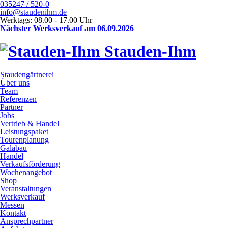
035247 / 520-0
info@staudenihm.de
Werktags: 08.00 - 17.00 Uhr
Nächster Werksverkauf am 06.09.2026
Stauden-Ihm
Staudengärtnerei
Über uns
Team
Referenzen
Partner
Jobs
Vertrieb & Handel
Leistungspaket
Tourenplanung
Galabau
Handel
Verkaufsförderung
Wochenangebot
Shop
Veranstaltungen
Werksverkauf
Messen
Kontakt
Ansprechpartner