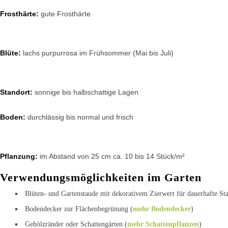
Frosthärte:
gute Frosthärte
Blüte:
lachs purpurrosa im Frühsommer (Mai bis Juli)
Standort:
sonnige bis halbschattige Lagen
Boden:
durchlässig bis normal und frisch
Pflanzung:
im Abstand von 25 cm ca. 10 bis 14 Stück/m²
Verwendungsmöglichkeiten im Garten
Blüten- und Gartenstaude mit dekorativem Zierwert für dauerhafte S
Bodendecker zur Flächenbegrünung (
mehr Bodendecker
)
Gehölzränder oder Schattengärten (
mehr Schattenpflanzen
)