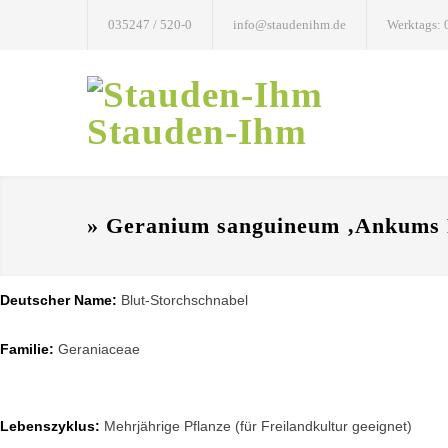
035247 / 520-0
info@staudenihm.de
Werktags: 
Stauden-Ihm
» Geranium sanguineum ‚Ankums 
Deutscher Name:
Blut-Storchschnabel
Familie:
Geraniaceae
Lebenszyklus:
Mehrjährige Pflanze (für Freilandkultur geeignet)