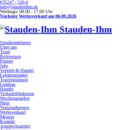
035247 / 520-0
info@staudenihm.de
Werktags: 08.00 - 17.00 Uhr
Nächster Werksverkauf am 06.09.2026
Stauden-Ihm
Staudengärtnerei
Über uns
Team
Referenzen
Partner
Jobs
Vertrieb & Handel
Leistungspaket
Tourenplanung
Galabau
Handel
Verkaufsförderung
Wochenangebot
Shop
Veranstaltungen
Werksverkauf
Messen
Kontakt
Ansprechpartner