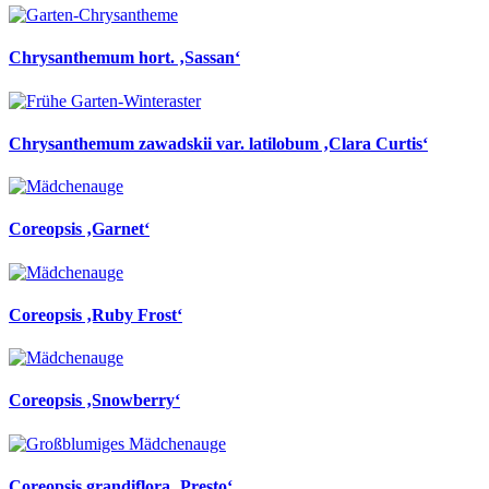
Chrysanthemum hort. ‚Sassan‘
Chrysanthemum zawadskii var. latilobum ‚Clara Curtis‘
Coreopsis ‚Garnet‘
Coreopsis ‚Ruby Frost‘
Coreopsis ‚Snowberry‘
Coreopsis grandiflora ‚Presto‘