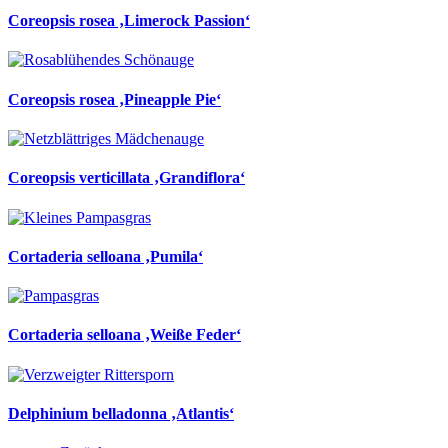
Coreopsis rosea ‚Limerock Passion‘
Coreopsis rosea ‚Pineapple Pie‘
Coreopsis verticillata ‚Grandiflora‘
Cortaderia selloana ‚Pumila‘
Cortaderia selloana ‚Weiße Feder‘
Delphinium belladonna ‚Atlantis‘